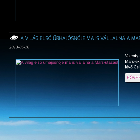
A VILÁG ELSŐ ŰRHAJÓSNŐJE MA IS VÁLLALNÁ A MA
2013-06-16
Valentyi
Mars-exp
lévő Csi
BŐVE