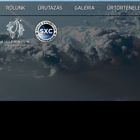
RÓLUNK
ŰRUTAZÁS
GALÉRIA
ŰRTÖRTÉNEL