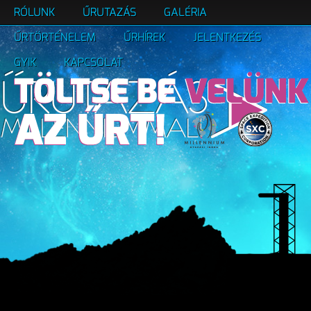
RÓLUNK
ŰRUTAZÁS
GALÉRIA
ŰRTÖRTÉNELEM
ŰRHÍREK
JELENTKEZÉS
GYIK
KAPCSOLAT