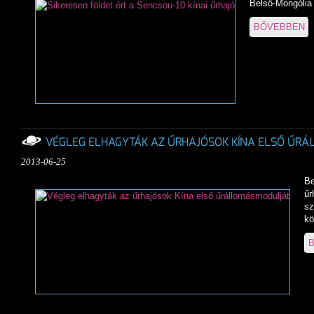
Belső-Mongólia t
BŐVEBBEN
VÉGLEG ELHAGYTÁK AZ ŰRHAJÓSOK KÍNA ELSŐ ŰR
2013-06-25
Be
űr
sz
kö