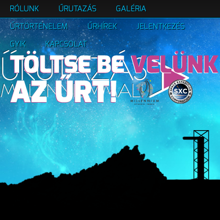
RÓLUNK
ŰRUTAZÁS
GALÉRIA
ŰRTÖRTÉNELEM
ŰRHÍREK
JELENTKEZÉS
GYIK
KAPCSOLAT