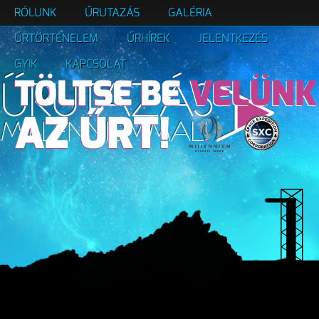
RÓLUNK
ŰRUTAZÁS
GALÉRIA
ŰRTÖRTÉNELEM
ŰRHÍREK
JELENTKEZÉS
GYIK
KAPCSOLAT