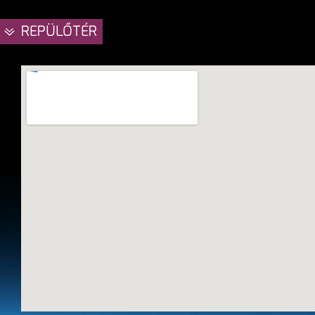
REPÜLŐTÉR